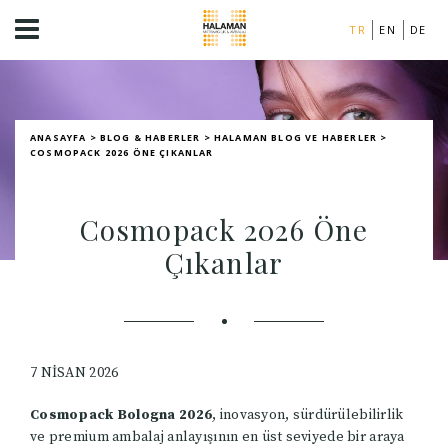
TR
EN
DE
ANASAYFA
>
BLOG & HABERLER
>
HALAMAN BLOG VE HABERLER
>
COSMOPACK 2026 ÖNE ÇIKANLAR
Cosmopack 2026 Öne
Çıkanlar
7 NISAN 2026
Cosmopack Bologna 2026
, inovasyon, sürdürülebilirlik
ve premium ambalaj anlayışının en üst seviyede bir araya