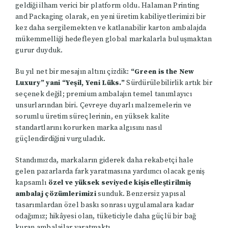
geldiği ilham verici bir platform oldu. Halaman Printing
and Packaging olarak, en yeni üretim kabiliyetlerimizi bir
kez daha sergilemekten ve katlanabilir karton ambalajda
mükemmelliği hedefleyen global markalarla buluşmaktan
gurur duyduk.
Bu yıl net bir mesajın altını çizdik:
“Green is the New
Luxury” yani “Yeşil, Yeni Lüks.”
Sürdürülebilirlik artık bir
seçenek değil; premium ambalajın temel tanımlayıcı
unsurlarından biri. Çevreye duyarlı malzemelerin ve
sorumlu üretim süreçlerinin, en yüksek kalite
standartlarını korurken marka algısını nasıl
güçlendirdiğini vurguladık.
Standımızda, markaların giderek daha rekabetçi hale
gelen pazarlarda fark yaratmasına yardımcı olacak geniş
kapsamlı
özel ve yüksek seviyede kişiselleştirilmiş
ambalaj çözümlerimizi
sunduk. Benzersiz yapısal
tasarımlardan özel baskı sonrası uygulamalara kadar
odağımız; hikâyesi olan, tüketiciyle daha güçlü bir bağ
kuran ambalajlar yaratmaktı.