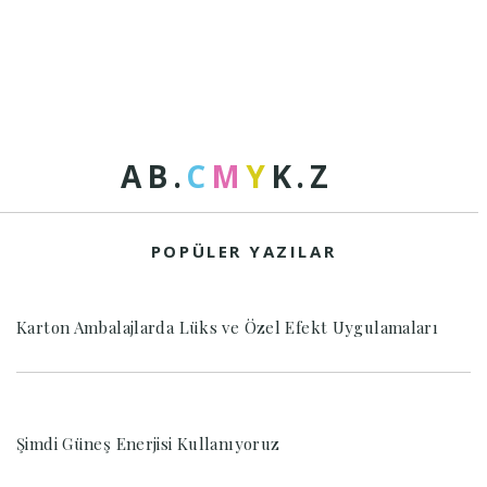
A
B
.
C
M
Y
K
.
Z
POPÜLER YAZILAR
Karton Ambalajlarda Lüks ve Özel Efekt Uygulamaları
Şimdi Güneş Enerjisi Kullanıyoruz