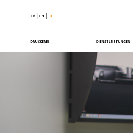
TR
EN
DE
DRUCKEREI
DIENSTLEISTUNGEN
Philosophie
Grafikdesign
Geschichte
Vordruck
Team
Offsetdruck
Maschinenpark
Digitaldruck
Referenzen
Nachdruck
Qualität & Zertifizierungen
Unsere Richtlinien
Grüne Druckerei