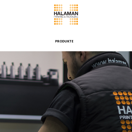
PRODUKTE
Faltschachteln
Etiketten & Faltkarton mit Aufhängung
Umschläge & Beutel
Bündeln & Banderolen
Spezialboxen
Weitere Produkte