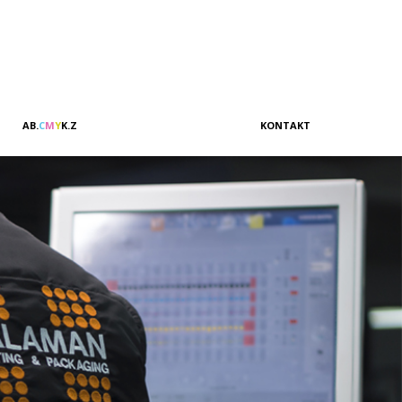
A
B
.
C
M
Y
K
.
Z
KONTAKT
Vertrieb & Marketing
Kundenbeziehungen
Verwaltung
Buchhaltung
Management