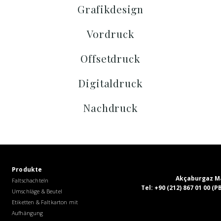
Grafikdesign
Vordruck
Offsetdruck
Digitaldruck
Nachdruck
Produkte
Akçaburgaz Mah
Faltschachteln
Tel:
+90 (212) 867 01 00 (
Umschläge & Beutel
Etiketten & Faltkarton mit
Aufhängung