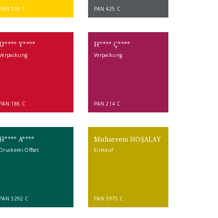
PAN 109 C
PAN 425 C
U**** Y****
H**** Ç****
Verpackung
Verpackung
PAN 186 C
PAN 214 C
H**** A****
Muharrem HOŞALAY
Druckerei-Offset
Einkauf
PAN 3292 C
PAN 3975 C