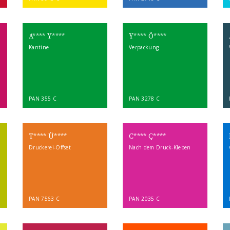
A**** Y****
Y**** Ö****
Kantine
Verpackung
PAN 355 C
PAN 3278 C
T**** Ü****
C**** Ç****
Druckerei-Offset
Nach dem Druck-Kleben
PAN 7563 C
PAN 2035 C