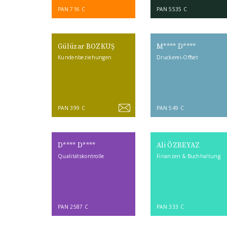
PAN 716 C
PAN 5535 C
Gülüzar BOZKUŞ
M**** D****
Kundenbeziehungen
Druckerei-Offset
PAN 399 C
PAN 549 C
D**** D****
Ali ÖZBEYAZ
Qualitätskontrolle
Finanzen & Buchhaltung
PAN 2587 C
PAN 333 C