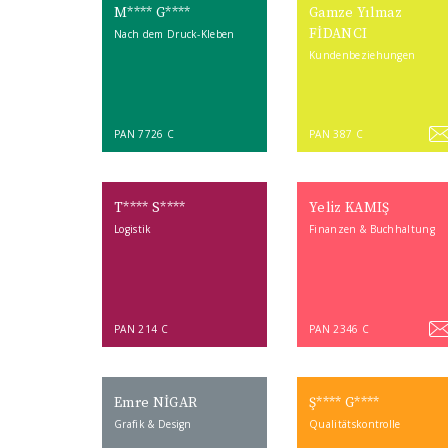
M**** G****
Gamze Yılmaz
FİDANCI
Nach dem Druck-Kleben
Kundenbeziehungen
PAN 7726 C
PAN 387 C
T**** S****
Yeliz KAMIŞ
Logistik
Finanzen & Buchhaltung
PAN 214 C
PAN 2346 C
Emre NİGAR
Ş**** G****
Grafik & Design
Qualitätskontrolle