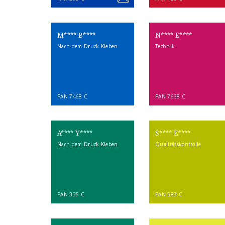
M**** B****
N**** E****
Nach dem Druck-Kleben
Technik
PAN 7468 C
PAN 7638 C
A**** Y****
S**** E****
Nach dem Druck-Kleben
Qualitätskontrolle
PAN 335 C
PAN 583 C