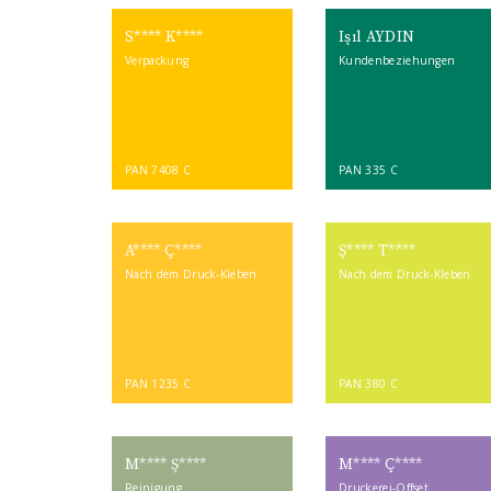
S**** K****
Işıl AYDIN
Verpackung
Kundenbeziehungen
PAN 7408 C
PAN 335 C
A**** Ç****
Ş**** T****
Nach dem Druck-Kleben
Nach dem Druck-Kleben
PAN 1235 C
PAN 380 C
M**** Ş****
M**** Ç****
Reinigung
Druckerei-Offset