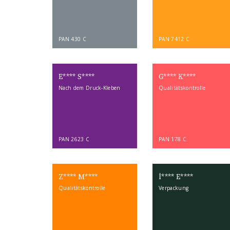
PAN 430 C
PAN 7412 C
E**** S****
G**** K****
Nach dem Druck-Kleben
Qualitätskontrolle
PAN 2623 C
PAN 178 C
Z**** M****
İ**** E****
Qualitätskontrolle
Verpackung