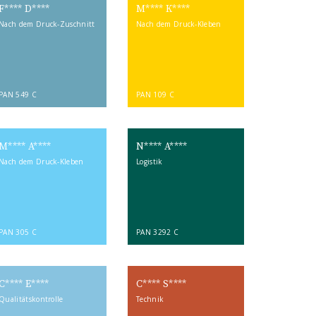
F**** D****
M**** K****
Nach dem Druck-Zuschnitt
Nach dem Druck-Kleben
PAN 549 C
PAN 109 C
M**** A****
N**** A****
Nach dem Druck-Kleben
Logistik
PAN 305 C
PAN 3292 C
C**** E****
C**** S****
Qualitätskontrolle
Technik