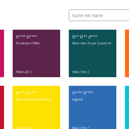
S**** D****
H** H** A****
Druckerei-Offset
Nach dem Druck-Zuschnitt
PAN 520 C
PAN 7476 C
B**** D****
O**** S****
Nach dem Druck-Kleben
Logistik
PAN 3945 C
PAN 2718 C