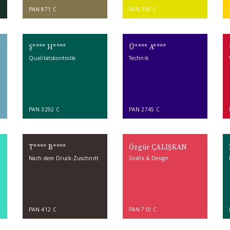
PAN 871 C
PAN 396 C
Ş**** H****
Ü**** A****
Qualitätskontrolle
Technik
PAN 3292 C
PAN 2745 C
T**** B****
Özgür ÇALIŞKAN
Nach dem Druck-Zuschnitt
Grafik & Design
PAN 412 C
PAN 710 C