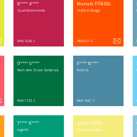
R**** A****
Mustafa YÜKSEL
Qualitätskontrolle
Grafik & Design
PAN 7636 C
PAN 021 C
Ö**** G****
S**** K****
Nach dem Druck-Siebdruck
Technik
PAN 7733 C
PAN 7667 C
T**** K****
Aşkın DENİZ
Logistik
Druckerei-Offset