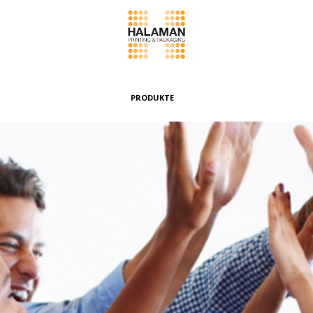
PRODUKTE
Faltschachteln
Etiketten & Faltkarton mit Aufhängung
Umschläge & Beutel
Bündeln & Banderolen
Spezialboxen
Weitere Produkte