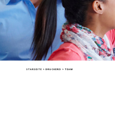
STARSEITE
>
DRUCKEREI
>
TEAM