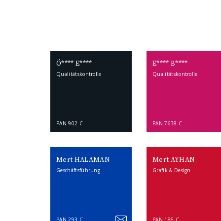
Ö**** E****
E**** B****
Qualitätskontrolle
Qualitätskontrolle
PAN 902 C
PAN 7638 C
Mert HALAMAN
Mert AYHAN
Geschäftsführung
Grafik & Design
PAN 293 C
PAN 186 C