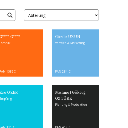
G**** G****
Gözde UZUN
Technik
Vertrieb & Marketing
PAN 1585C
PAN 284 C
Ece ÖZER
Mehmet Göktuğ
ÖZTÜRK
Empfang
Planung & Produktion
PAN 311 C
PAN 419 C