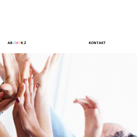
A
B
.
C
M
Y
K
.
Z
KONTAKT
Vertrieb & Marketing
Kundenbeziehungen
Verwaltung
Buchhaltung
Management