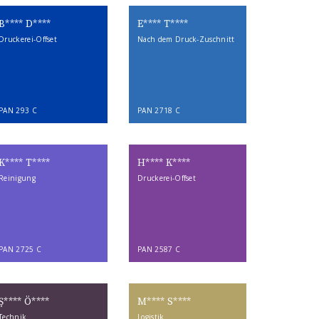
B**** D****
E**** T****
Druckerei-Offset
Nach dem Druck-Zuschnitt
PAN 293 C
PAN 2718 C
K**** T****
H**** K****
Reinigung
Druckerei-Offset
PAN 2725 C
PAN 2587 C
Ş**** Ö****
M**** S****
Technik
Logistik