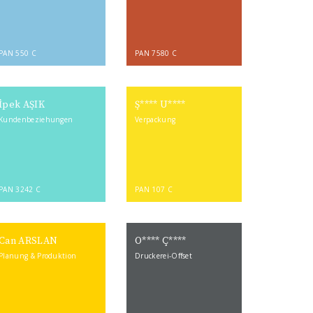
PAN 550 C
PAN 7580 C
İpek AŞIK
Ş**** U****
Kundenbeziehungen
Verpackung
PAN 3242 C
PAN 107 C
Can ARSLAN
O**** Ç****
Planung & Produktion
Druckerei-Offset