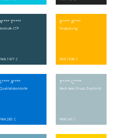
A**** T****
E**** A****
Vorstufe-CTP
Verpackung
PAN 7477 C
PAN 7548 C
L**** A****
T**** Ç****
Qualitätskontrolle
Nach dem Druck-Zuschnitt
PAN 285 C
PAN 542 C