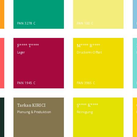
PAN 3278 C
PAN 100 C
F**** T****
M**** B****
Lager
Druckerei-Offset
PAN 1945 C
PAN 3965 C
Tarkan KIRICI
Ş**** K****
Planung & Produktion
Reinigung