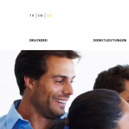
TR
EN
DE
DRUCKEREI
DIENSTLEISTUNGEN
Philosophie
Grafikdesign
Geschichte
Vordruck
Team
Offsetdruck
Maschinenpark
Digitaldruck
Referenzen
Nachdruck
Qualität & Zertifizierungen
Unsere Richtlinien
Grüne Druckerei