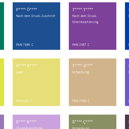
F**** Ö****
T**** T****
Nach dem Druck-Zuschnitt
Nach dem Druck-
Folienkaschierung
PAN 7686 C
PAN 2587 C
R**** B****
T**** A****
Lager
Verpackung
PAN 609 C
PAN 7508 C
E**** B****
E**** Ç****
Qualitätskontrolle
Verpackung