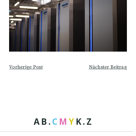
Vorherige Post
Nächster Beitrag
A
B
.
C
M
Y
K
.
Z