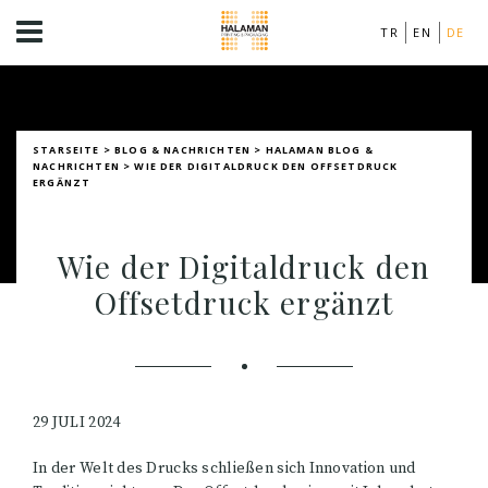
TR
EN
DE
STARSEITE
>
BLOG & NACHRICHTEN
>
HALAMAN BLOG &
NACHRICHTEN
>
WIE DER DIGITALDRUCK DEN OFFSETDRUCK
ERGÄNZT
Wie der Digitaldruck den
Offsetdruck ergänzt
29 JULI 2024
In der Welt des Drucks schließen sich Innovation und