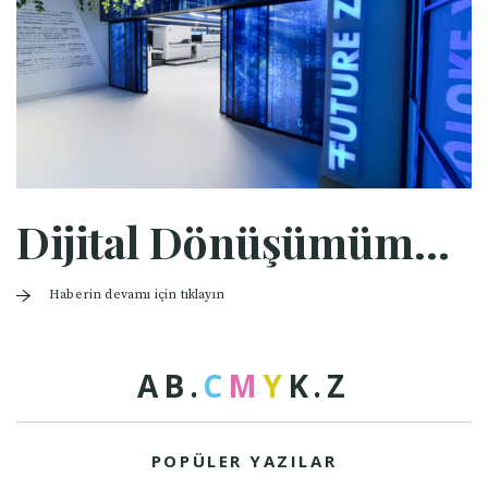
Dijital Dönüşümümüz Gerçekleşti
Haberin devamı için tıklayın
A
B
.
C
M
Y
K
.
Z
POPÜLER YAZILAR