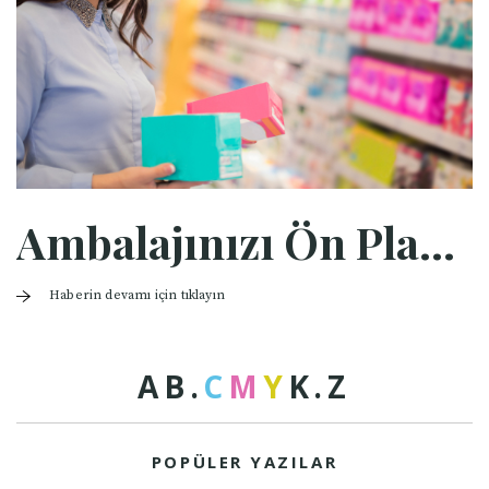
Ambalajınızı Ön Plana Çıkarmanın 5 Yolu
Haberin devamı için tıklayın
A
B
.
C
M
Y
K
.
Z
POPÜLER YAZILAR