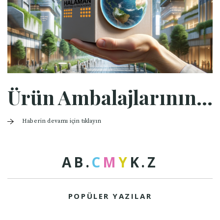
Ürün Ambalajlarının Geleceği
Haberin devamı için tıklayın
A
B
.
C
M
Y
K
.
Z
POPÜLER YAZILAR