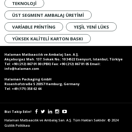
TEKNOLOJI
ÜST SEGMENT AMBALAJ ÜRETIMI
VARIABLE PRINTING
YEŞIL YENI LÜKS
YÜKSEK KALITELI KARTON BASKI
Halaman Matbaacılık ve Ambalaj San. A.Ş.
Akçaburgaz Mah. 137. Sokak No.: 10 34522 Esenyurt, Istanbul, Türkiye
Tel:
+90 (212) 867 01 00 (PBX)
Fax:
+90 (212) 867 81 05
Email:
info@halaman.com
Halaman Packaging GmbH
Rosenhofstraße 5 20357 Hamburg, Germany
Tel:
+49 (171) 358 62 44
Bizi Takip Edin!
Halaman Matbaacılık ve Ambalaj San. A.Ş. Tüm Hakları Saklıdır. © 2024
Gizlilik Politikası