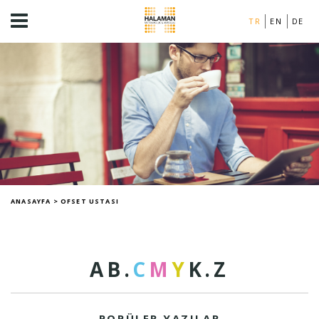
TR
EN
DE
ANASAYFA
>
OFSET USTASI
A
B
.
C
M
Y
K
.
Z
POPÜLER YAZILAR