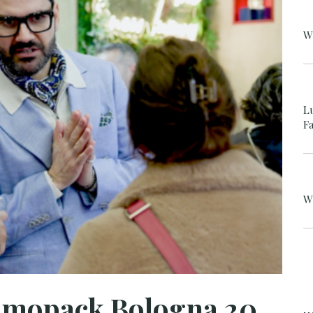
W
L
F
W
Highlights der Cosmopack Bologna 2026