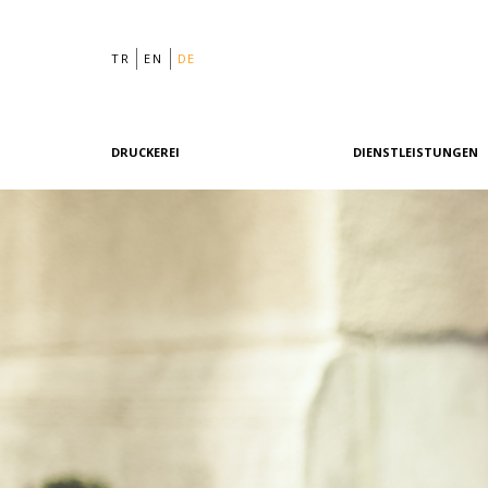
TR
EN
DE
DRUCKEREI
DIENSTLEISTUNGEN
Philosophie
Grafikdesign
Geschichte
Vordruck
Team
Offsetdruck
Maschinenpark
Digitaldruck
Referenzen
Nachdruck
Qualität & Zertifizierungen
Unsere Richtlinien
Grüne Druckerei