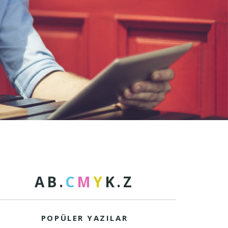
A
B
.
C
M
Y
K
.
Z
POPÜLER YAZILAR