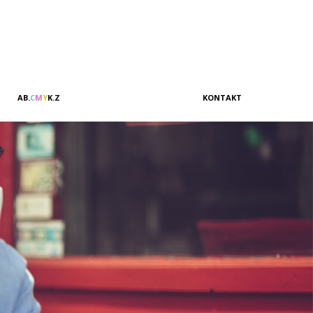
A
B
.
C
M
Y
K
.
Z
KONTAKT
Vertrieb & Marketing
Kundenbeziehungen
Verwaltung
Buchhaltung
Management