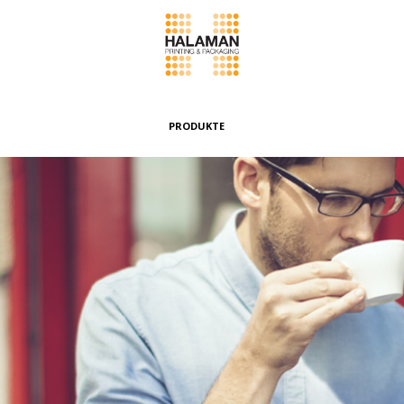
PRODUKTE
Faltschachteln
Etiketten & Faltkarton mit Aufhängung
Umschläge & Beutel
Bündeln & Banderolen
Spezialboxen
Weitere Produkte