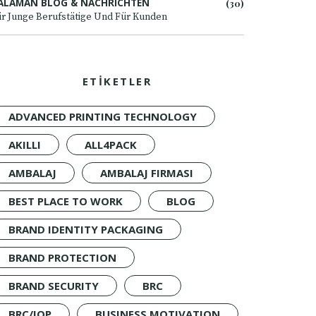
ALAMAN BLOG & NACHRICHTEN
(30)
r Junge Berufstätige Und Für Kunden
ETİKETLER
ADVANCED PRINTING TECHNOLOGY
AKILLI
ALL4PACK
AMBALAJ
AMBALAJ FIRMASI
BEST PLACE TO WORK
BLOG
BRAND IDENTITY PACKAGING
BRAND PROTECTION
BRAND SECURITY
BRC
BRC/IOP
BUSINESS MOTIVATION