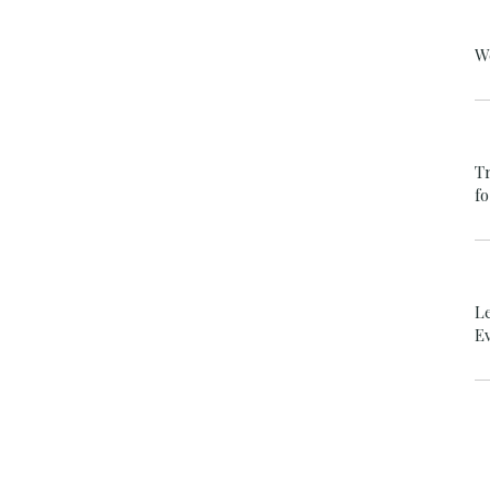
W
T
f
L
E