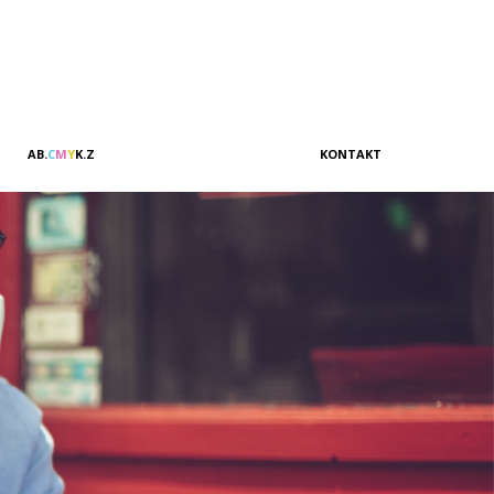
A
B
.
C
M
Y
K
.
Z
KONTAKT
Vertrieb & Marketing
Kundenbeziehungen
Verwaltung
Buchhaltung
Management