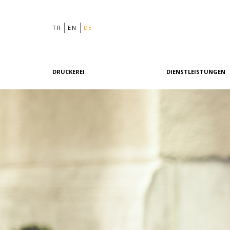
TR
EN
DE
DRUCKEREI
DIENSTLEISTUNGEN
Philosophie
Grafikdesign
Geschichte
Vordruck
Team
Offsetdruck
Maschinenpark
Digitaldruck
Referenzen
Nachdruck
Qualität & Zertifizierungen
Unsere Richtlinien
Grüne Druckerei