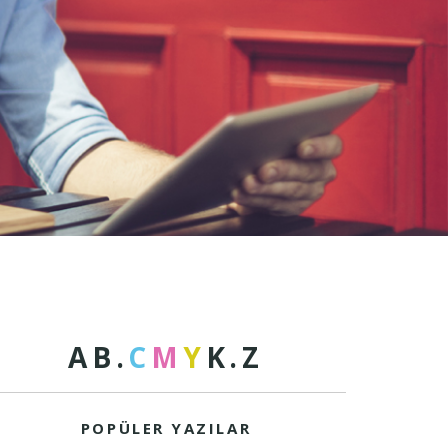
A
B
.
C
M
Y
K
.
Z
POPÜLER YAZILAR