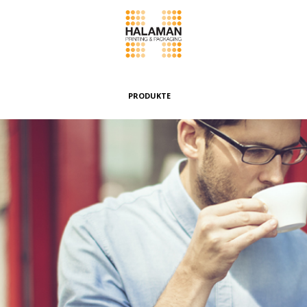
PRODUKTE
Faltschachteln
Etiketten & Faltkarton mit Aufhängung
Umschläge & Beutel
Bündeln & Banderolen
Spezialboxen
Weitere Produkte